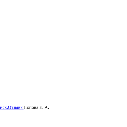
нск.
Отзывы
Попова Е. А.